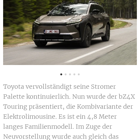
Toyota vervollständigt seine Stromer
Palette kontinuierlich. Nun wurde der bZ4X
Touring präsentiert, die Kombivariante der
Elektrolimousine. Es ist ein 4,8 Meter
langes Familienmodell. Im Zuge der
Neuvorstellung wurde auch gleich das