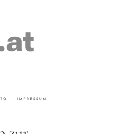
.at
UTO
IMPRESSUM
p zur