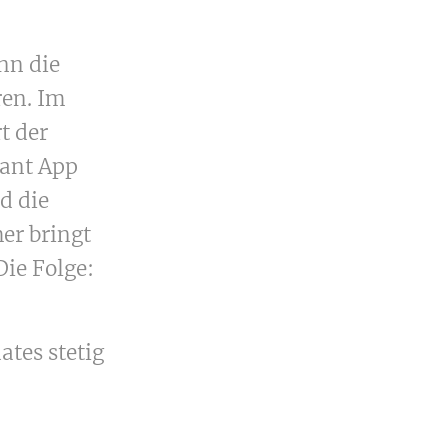
nn die
ren. Im
t der
tant App
d die
er bringt
Die Folge:
ates stetig