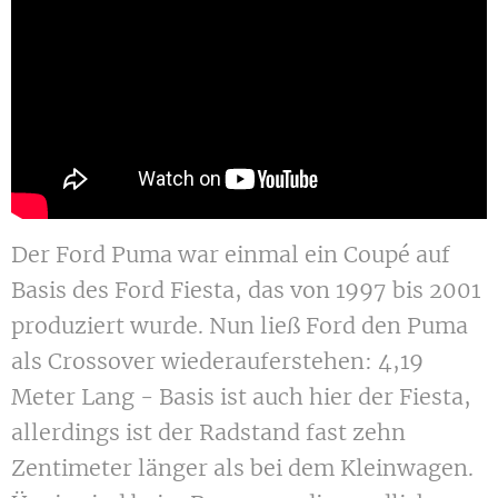
Der Ford Puma war einmal ein Coupé auf
Basis des Ford Fiesta, das von 1997 bis 2001
produziert wurde. Nun ließ Ford den Puma
als Crossover wiederauferstehen: 4,19
Meter Lang - Basis ist auch hier der Fiesta,
allerdings ist der Radstand fast zehn
Zentimeter länger als bei dem Kleinwagen.