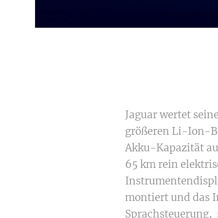
Jaguar wertet sein
größeren Li-Ion-Ba
Akku-Kapazität auf
65 km rein elektri
Instrumentendispl
montiert und das 
Sprachsteuerung, 