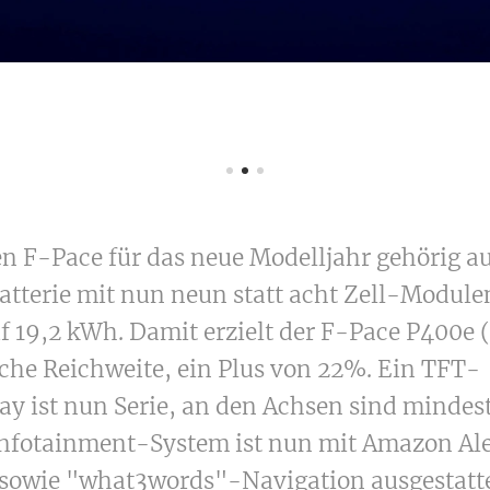
en F-Pace für das neue Modelljahr gehörig au
tterie mit nun neun statt acht Zell-Modulen
 19,2 kWh. Damit erzielt der F-Pace P400e 
sche Reichweite, ein Plus von 22%. Ein TFT-
ay ist nun Serie, an den Achsen sind mindes
Infotainment-System ist nun mit Amazon Al
sowie "what3words"-Navigation ausgestatte