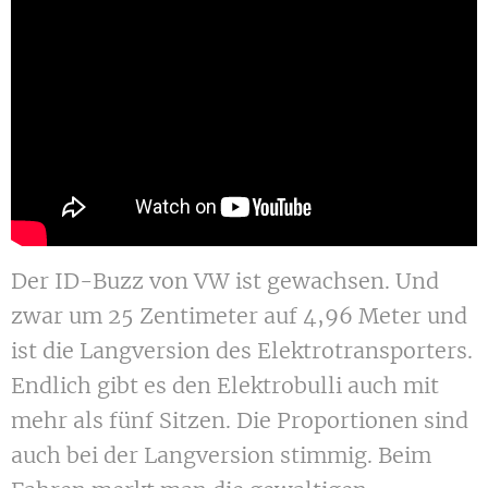
Der ID-Buzz von VW ist gewachsen. Und
zwar um 25 Zentimeter auf 4,96 Meter und
ist die Langversion des Elektrotransporters.
Endlich gibt es den Elektrobulli auch mit
mehr als fünf Sitzen. Die Proportionen sind
auch bei der Langversion stimmig. Beim