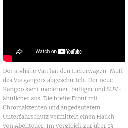
Der stylishe Van hat den Lieferwagen-Muff
des Vorgängers abgeschüttelt. Der neue
Kangoo sieht moderner, bulliger und SUV-
ähnlicher aus. Die breite Front mit
Chromakzenten und angedeutetem
Unterfahrschutz vermittelt einen Hauch
von Abenteuer. Im Vergleich zur über 13