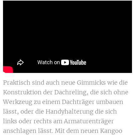
Praktisch sind auch neue Gimmicks wie die
Konstruktion der Dachreling, die sich ohne
Werkzeug zu einem Dachträger umbauen
lässt, oder die Handyhalterung die sich
links oder rechts am Armaturenträger
anschlagen lässt. Mit dem neuen Kangoo