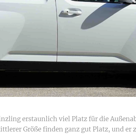
inzling erstaunlich viel Platz für die Außen
ttlerer Größe finden ganz gut Platz, und er z