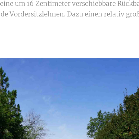
es eine um 16 Zentimeter verschiebbare Rückb
nde Vordersitzlehnen. Dazu einen relativ gr