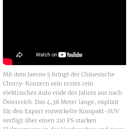
Mit dem Jaecoo 5 bringt der Chinesische
Cherry-Konzern sein erstes rein
elektrisches Auto ende des Jahres aus nach
Österreich. Das 4,38 Meter lange, explizit
für den Export entwickelte Kompakt-SUV
verfügt über einen 210 PS starken