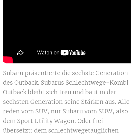
Subaru präsentierte die sechste Generation
des Outback. Subarus Schlechtwege-Kombi
Outback bleibt sich treu und baut in der
sechsten Generation seine Stärken aus. Alle
reden vom SUV, nur Subaru vom SUW, also
dem Sport Utility Wagon. Oder frei
übersetzt: dem schlechtwegetauglichen