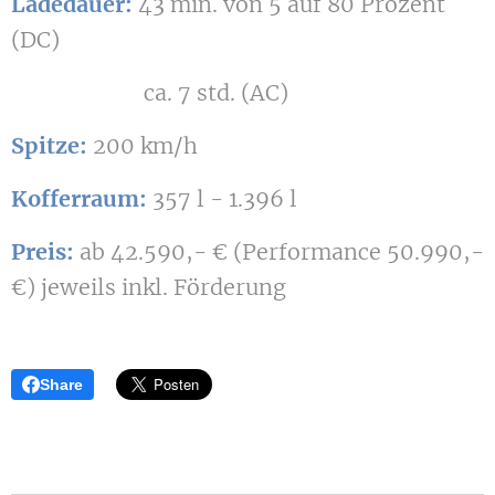
Ladedauer:
43 min. von 5 auf 80 Prozent
(DC)
ca. 7 std. (AC)
Spitze:
200 km/h
Kofferraum:
357 l - 1.396 l
Preis:
ab 42.590,- € (Performance 50.990,-
€) jeweils inkl. Förderung
Share