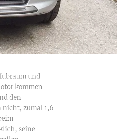
n Hubraum und
-Motor kommen
und den
h nicht, zumal 1,6
beim
lich, seine