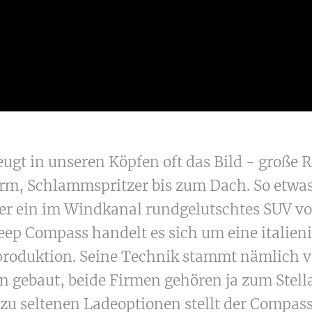
ugt in unseren Köpfen oft das Bild - große 
orm, Schlammspritzer bis zum Dach. So etwas
er ein im Windkanal rundgelutschtes SUV vo
ep Compass handelt es sich um eine italien
roduktion. Seine Technik stammt nämlich v
ien gebaut, beide Firmen gehören ja zum Stel
zu seltenen Ladeoptionen stellt der Compass