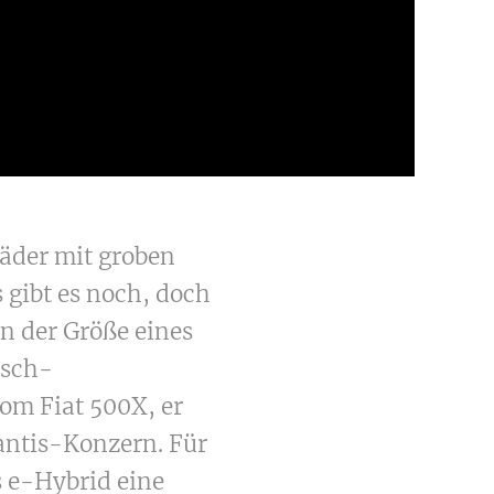
Räder mit groben
 gibt es noch, doch
n der Größe eines
isch-
om Fiat 500X, er
lantis-Konzern. Für
 e-Hybrid eine