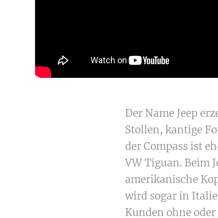
Der Name Jeep erze
Stollen, kantige F
der Compass ist eh
VW Tiguan. Beim Je
amerikanische Kop
wird sogar in Ital
Kunden ohne oder 