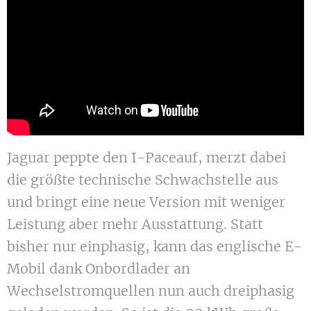
Jaguar peppte den I-Paceauf, merzt dabei
die größte technische Schwachstelle aus
und bringt eine neue Version mit weniger
Leistung aber mehr Ausstattung. Statt
bisher nur einphasig, kann das englische E-
Mobil dank Onbordlader an
Wechselstromquellen nun auch dreiphasig