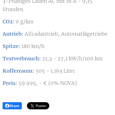
3-Phasiges Laden AC mit 16 A - 9,15
Stunden
CO2:
0 g/km
Antrieb:
Allradantrieb, Automatikgetriebe
Spitze:
180 km/h
Testverbrauch:
21,3 - 27,1 kW/h/100 km
Kofferraum:
505 - 1.163 Liter
Preis:
59.995, - € (0% NOVA)
Share